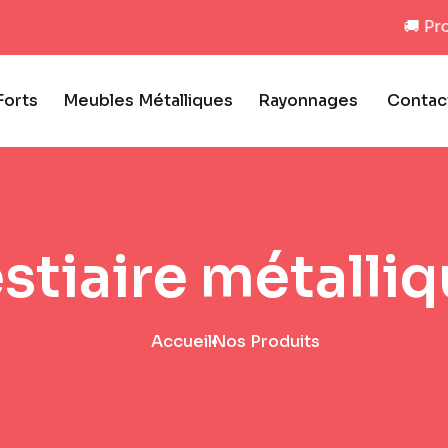
🚚 Profitez
Forts
Meubles Métalliques
Rayonnages
Contac
stiaire métalli
Accueil
Nos Produits